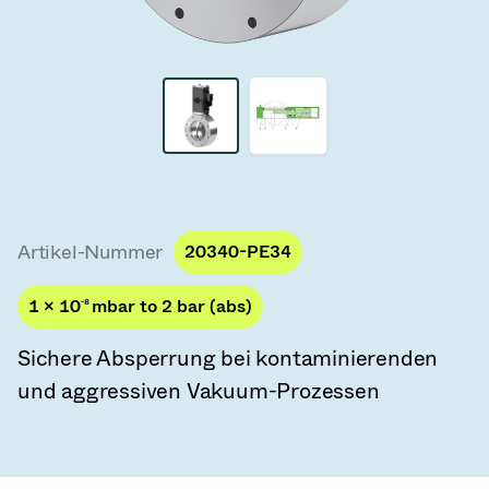
Vakuum-Transferventile
Vakuum-Transfertüren
Vakuum-Mehrventilbaugruppen
Vakuumventil-Designoptionen
ITER Vakuumventilkatalog
Artikel-Nummer
20340-PE34
Vakuumventil-Technologie
1 × 10
-8
mbar to 2 bar (abs)
Sichere Absperrung bei kontaminierenden
und aggressiven Vakuum-Prozessen