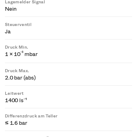
Lagemelder Signal
Nein
Steuerventil
Ja
Druck Min.
-
8
1 × 10
mbar
Druck Max.
2.0 bar (abs)
Leitwert
1400 ls⁻¹
Differenzdruck am Teller
≤ 1.6 bar