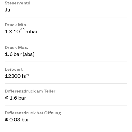
Steuerventil
Ja
Druck Min.
-
1
0
1 × 10
mbar
Druck Max.
1.6 bar (abs)
Leitwert
12200 ls⁻¹
Differenzdruck am Teller
≤ 1.6 bar
Differenzdruck bei Öffnung
≤ 0.03 bar