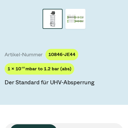
Vakuum-Transferventile
Vakuum-Transfertüren
Vakuum-Mehrventilbaugruppen
Vakuumventil-Designoptionen
Artikel-Nummer
10846-JE44
ITER Vakuumventilkatalog
1 × 10
-10
mbar to 1.2 bar (abs)
Vakuumventil-Technologie
Der Standard für UHV-Absperrung