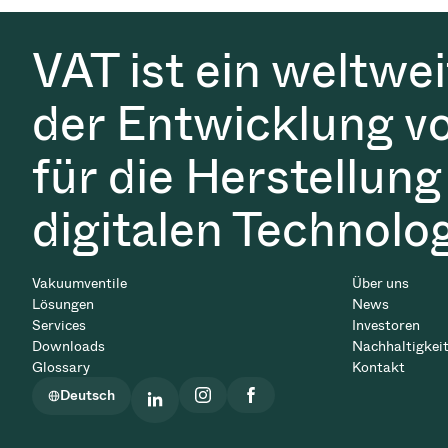
VAT ist ein weltwe
der Entwicklung v
für die Herstellung
digitalen Technolo
Vakuumventile
Über uns
Lösungen
News
Services
Investoren
Downloads
Nachhaltigkei
Glossary
Kontakt
Deutsch