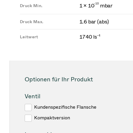
-
1
0
1 × 10
mbar
Druck Min.
1.6 bar (abs)
Druck Max.
1740 ls⁻¹
Leitwert
Optionen für Ihr Produkt
Ventil
Kundenspezifische Flansche
Kompaktversion