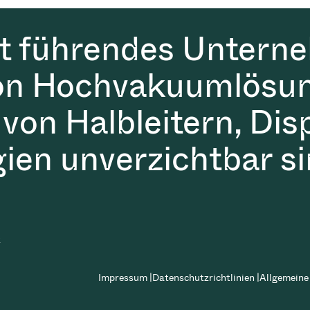
it führendes Untern
on Hochvakuumlösun
 von Halbleitern, Dis
gien unverzichtbar si
t
Impressum |
Datenschutzrichtlinien |
Allgemeine 