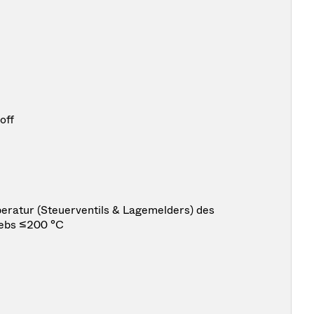
off
ratur (Steuerventils & Lagemelders) des
iebs ≤200 °C