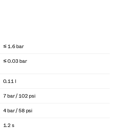
≤ 1.6 bar
≤ 0.03 bar
0.11 l
7 bar / 102 psi
4 bar / 58 psi
1.2 s