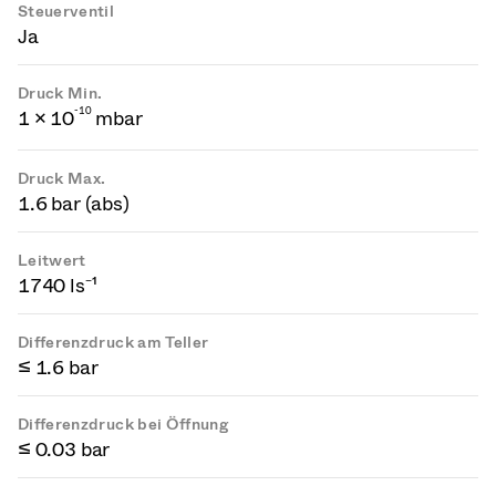
Steuerventil
Ja
Druck Min.
-
1
0
1 × 10
mbar
Druck Max.
1.6 bar (abs)
Leitwert
1740 ls⁻¹
Differenzdruck am Teller
≤ 1.6 bar
Differenzdruck bei Öffnung
≤ 0.03 bar