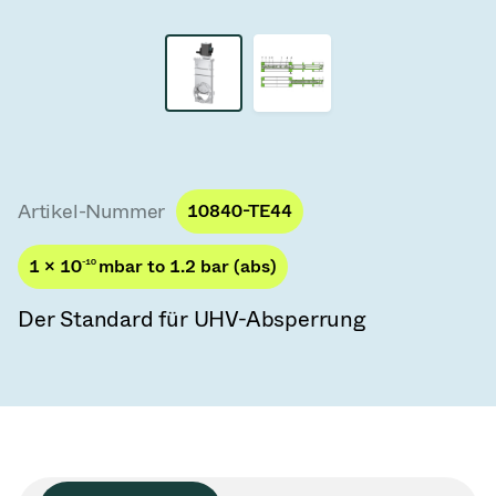
Vakuum-Transferventile
Vakuum-Transfertüren
Vakuum-Mehrventilbaugruppen
Vakuumventil-Designoptionen
Artikel-Nummer
10840-TE44
ITER Vakuumventilkatalog
1 × 10
-10
mbar to 1.2 bar (abs)
Vakuumventil-Technologie
Der Standard für UHV-Absperrung