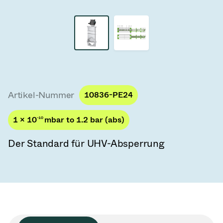
Vakuum-Transferventile
Vakuum-Transfertüren
Vakuum-Mehrventilbaugruppen
Vakuumventil-Designoptionen
Artikel-Nummer
10836-PE24
ITER Vakuumventilkatalog
1 × 10
-10
mbar to 1.2 bar (abs)
Vakuumventil-Technologie
Der Standard für UHV-Absperrung