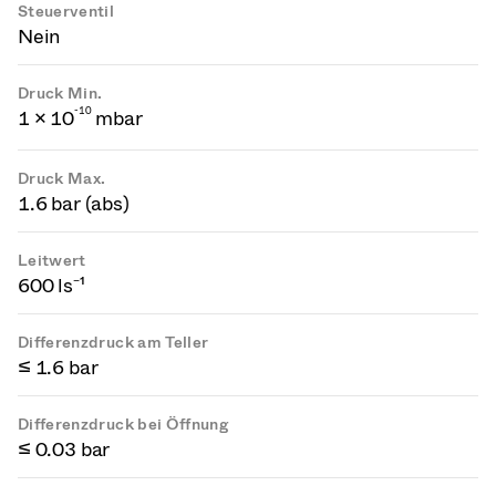
Steuerventil
Nein
Druck Min.
-
1
0
1 × 10
mbar
Druck Max.
1.6 bar (abs)
Leitwert
600 ls⁻¹
Differenzdruck am Teller
≤ 1.6 bar
Differenzdruck bei Öffnung
≤ 0.03 bar