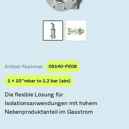
Vakuum-Transferventile
Vakuum-Transfertüren
Vakuum-Mehrventilbaugruppen
Vakuumventil-Designoptionen
ITER Vakuumventilkatalog
Artikel-Nummer
09140-PE08
Vakuumventil-Technologie
1 × 10
-8
mbar to 1.2 bar (abs)
Die flexible Lösung für
Isolationsanwendungen mit hohem
Nebenproduktanteil im Gasstrom