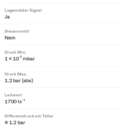
Lagemelder Signal
Ja
Steuerventil
Nein
Druck Min.
-
8
1 × 10
mbar
Druck Max.
1.2 bar (abs)
Leitwert
1700 ls⁻¹
Differenzdruck am Teller
≤ 1.2 bar