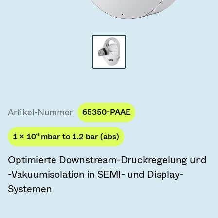
Vakuum-Transferventile
Vakuum-Transfertüren
Vakuum-Mehrventilbaugruppen
Vakuumventil-Designoptionen
ITER Vakuumventilkatalog
Artikel-Nummer
65350-PAAE
Vakuumventil-Technologie
1 × 10
-8
mbar to 1.2 bar (abs)
Optimierte Downstream-Druckregelung und
-Vakuumisolation in SEMI- und Display-
Systemen