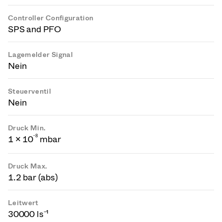
Controller Configuration
SPS and PFO
Lagemelder Signal
Nein
Steuerventil
Nein
Druck Min.
-
8
1 × 10
mbar
Druck Max.
1.2 bar (abs)
Leitwert
30000 ls⁻¹