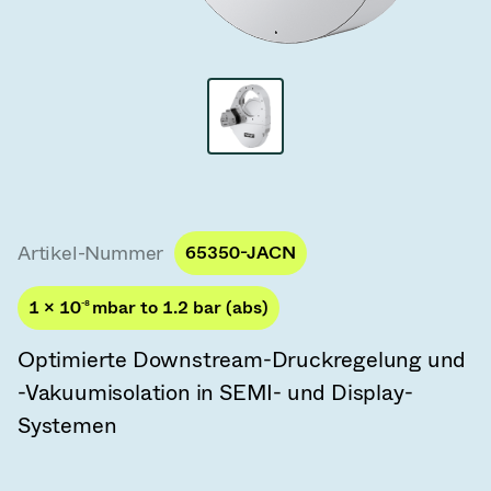
Vakuum-Transferventile
Vakuum-Transfertüren
Vakuum-Mehrventilbaugruppen
Vakuumventil-Designoptionen
ITER Vakuumventilkatalog
Artikel-Nummer
65350-JACN
Vakuumventil-Technologie
1 × 10
-8
mbar to 1.2 bar (abs)
Optimierte Downstream-Druckregelung und
-Vakuumisolation in SEMI- und Display-
Systemen