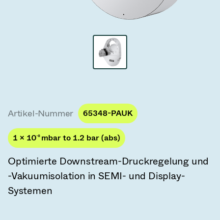
Vakuum-Transferventile
Vakuum-Transfertüren
Vakuum-Mehrventilbaugruppen
Vakuumventil-Designoptionen
ITER Vakuumventilkatalog
Artikel-Nummer
65348-PAUK
Vakuumventil-Technologie
1 × 10
-8
mbar to 1.2 bar (abs)
Optimierte Downstream-Druckregelung und
-Vakuumisolation in SEMI- und Display-
Systemen