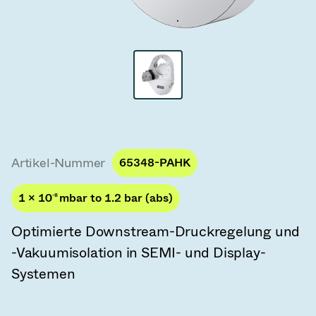
Vakuum-Transferventile
Vakuum-Transfertüren
Vakuum-Mehrventilbaugruppen
Vakuumventil-Designoptionen
ITER Vakuumventilkatalog
Artikel-Nummer
65348-PAHK
Vakuumventil-Technologie
1 × 10
-8
mbar to 1.2 bar (abs)
Optimierte Downstream-Druckregelung und
-Vakuumisolation in SEMI- und Display-
Systemen