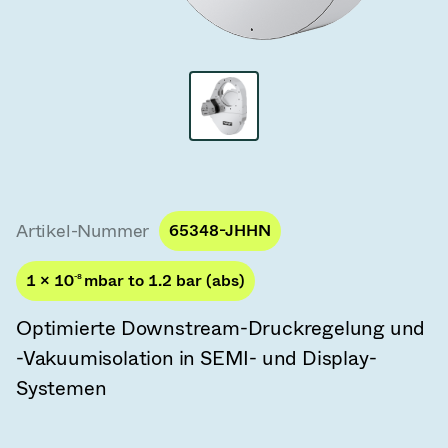
Vakuum-Transferventile
Vakuum-Transfertüren
Vakuum-Mehrventilbaugruppen
Vakuumventil-Designoptionen
ITER Vakuumventilkatalog
Artikel-Nummer
65348-JHHN
Vakuumventil-Technologie
1 × 10
-8
mbar to 1.2 bar (abs)
Optimierte Downstream-Druckregelung und
-Vakuumisolation in SEMI- und Display-
Systemen