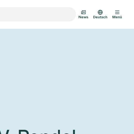
News
Deutsch
Menü
m-Transfertüren
m-Mehrventilbaugruppen
mventil-Designoptionen
Vakuumventilkatalog
AD HOC
JULI 22, 2026
INVESTOREN
AD HOC
mventil-Technologie
g zum
VAT Media Release on