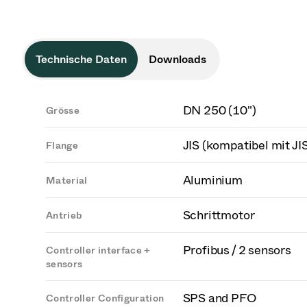
Technische Daten
Downloads
DN 250 (10")
Grösse
JIS (kompatibel mit JI
Flange
Aluminium
Material
Schrittmotor
Antrieb
Profibus / 2 sensors
Controller interface +
sensors
SPS and PFO
Controller Configuration