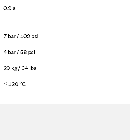
0.9 s
7 bar / 102 psi
4 bar / 58 psi
29 kg / 64 lbs
≤ 120 °C