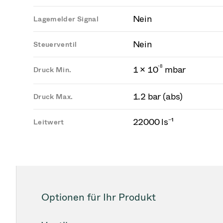
Nein
Lagemelder Signal
Nein
Steuerventil
-
8
1 × 10
mbar
Druck Min.
1.2 bar (abs)
Druck Max.
22000 ls⁻¹
Leitwert
Optionen für Ihr Produkt