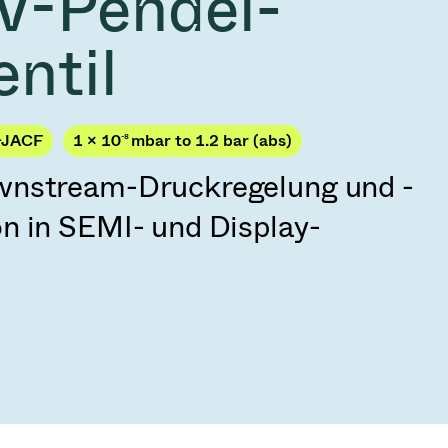
V-Pendel-
2026
Acquisition of Atonarp
ntil
 53 KR
Ad hoc announcement pursuant to Art. 53
LR
-JACF
1 × 10
-8
mbar to 1.2 bar (abs)
wnstream-Druckregelung und -
n in SEMI- und Display-