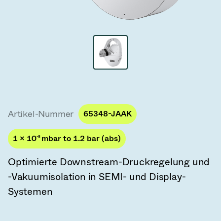
Vakuum-Transferventile
Vakuum-Transfertüren
Vakuum-Mehrventilbaugruppen
Vakuumventil-Designoptionen
ITER Vakuumventilkatalog
Artikel-Nummer
65348-JAAK
Vakuumventil-Technologie
1 × 10
-8
mbar to 1.2 bar (abs)
Optimierte Downstream-Druckregelung und
-Vakuumisolation in SEMI- und Display-
Systemen