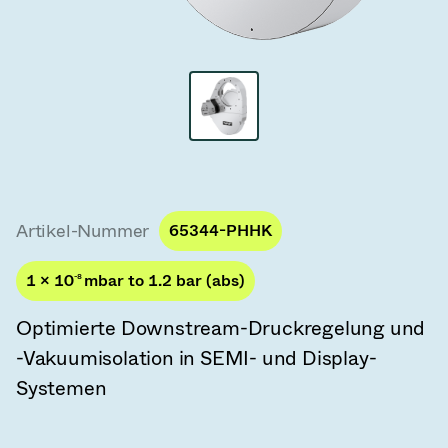
Vakuum-Transferventile
Vakuum-Transfertüren
Vakuum-Mehrventilbaugruppen
Vakuumventil-Designoptionen
ITER Vakuumventilkatalog
Artikel-Nummer
65344-PHHK
Vakuumventil-Technologie
1 × 10
-8
mbar to 1.2 bar (abs)
Optimierte Downstream-Druckregelung und
-Vakuumisolation in SEMI- und Display-
Systemen