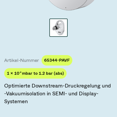
Vakuum-Transferventile
Vakuum-Transfertüren
Vakuum-Mehrventilbaugruppen
Vakuumventil-Designoptionen
ITER Vakuumventilkatalog
Artikel-Nummer
65344-PAVF
Vakuumventil-Technologie
1 × 10
-8
mbar to 1.2 bar (abs)
Optimierte Downstream-Druckregelung und
-Vakuumisolation in SEMI- und Display-
Systemen