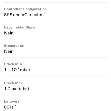
Controller Configuration
SPS and VC master
Lagemelder Signal
Nein
Steuerventil
Nein
Druck Min.
-
8
1 × 10
mbar
Druck Max.
1.2 bar (abs)
Leitwert
80 ls⁻¹