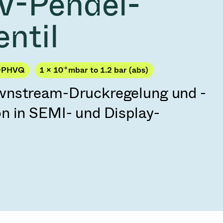
V-Pendel-
2026
Acquisition of Atonarp
ntil
 53 KR
Ad hoc announcement pursuant to Art. 53
LR
-PHVQ
1 × 10
-8
mbar to 1.2 bar (abs)
wnstream-Druckregelung und -
n in SEMI- und Display-