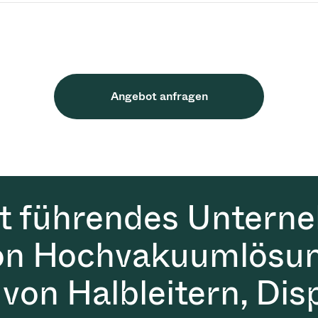
Angebot anfragen
it führendes Untern
on Hochvakuumlösun
 von Halbleitern, Dis