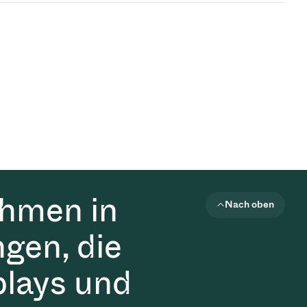
ehmen in
Nach oben
gen, die
plays und