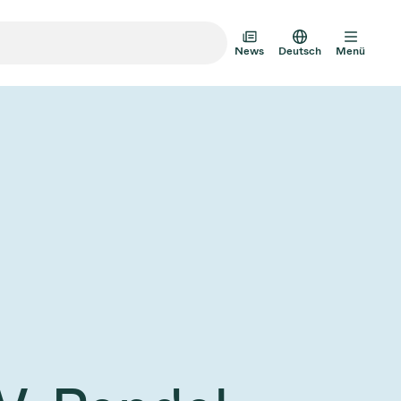
News
Deutsch
Menü
m-Transfertüren
m-Mehrventilbaugruppen
mventil-Designoptionen
Vakuumventilkatalog
AD HOC
JULI 22, 2026
INVESTOREN
AD HOC
mventil-Technologie
g zum
VAT Media Release on