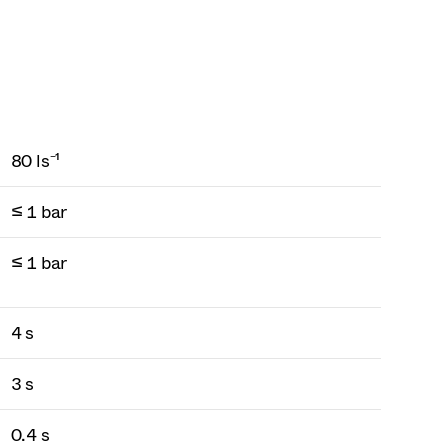
80 ls⁻¹
≤ 1 bar
≤ 1 bar
4 s
3 s
0.4 s