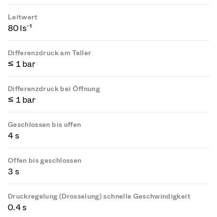
Leitwert
80 ls⁻¹
Differenzdruck am Teller
≤ 1 bar
Differenzdruck bei Öffnung
≤ 1 bar
Geschlossen bis offen
4 s
Offen bis geschlossen
3 s
Druckregelung (Drosselung) schnelle Geschwindigkeit
0.4 s