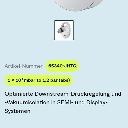
Vakuum-Transferventile
Vakuum-Transfertüren
Vakuum-Mehrventilbaugruppen
Vakuumventil-Designoptionen
ITER Vakuumventilkatalog
Artikel-Nummer
65340-JHTQ
Vakuumventil-Technologie
1 × 10
-8
mbar to 1.2 bar (abs)
Optimierte Downstream-Druckregelung und
-Vakuumisolation in SEMI- und Display-
Systemen