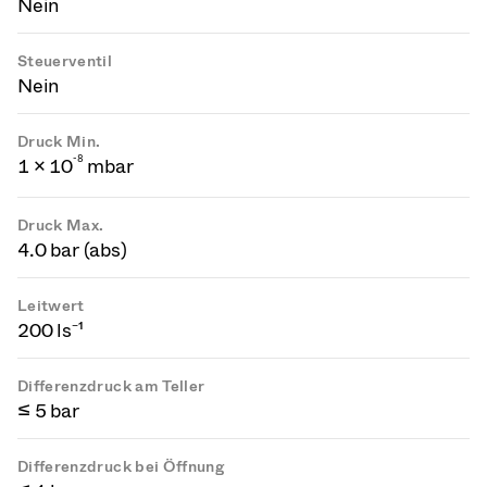
Nein
Steuerventil
Nein
Druck Min.
-
8
1 × 10
mbar
Druck Max.
4.0 bar (abs)
Leitwert
200 ls⁻¹
Differenzdruck am Teller
≤ 5 bar
Differenzdruck bei Öffnung