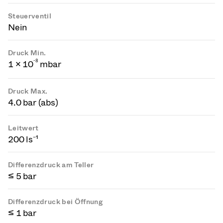
Steuerventil
Nein
Druck Min.
-
8
1 × 10
mbar
Druck Max.
4.0 bar (abs)
Leitwert
200 ls⁻¹
Differenzdruck am Teller
≤ 5 bar
Differenzdruck bei Öffnung
≤ 1 bar