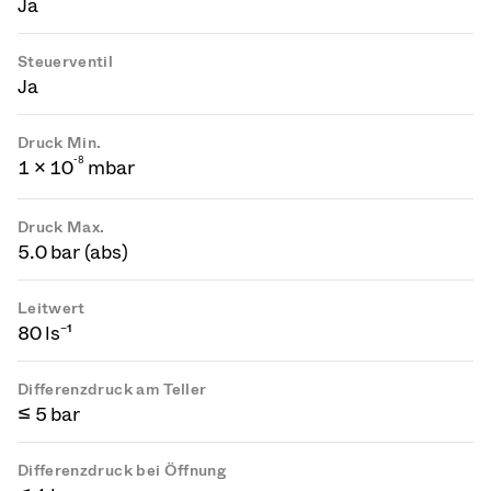
Ja
Steuerventil
Ja
Druck Min.
-
8
1 × 10
mbar
Druck Max.
5.0 bar (abs)
Leitwert
80 ls⁻¹
Differenzdruck am Teller
≤ 5 bar
Differenzdruck bei Öffnung