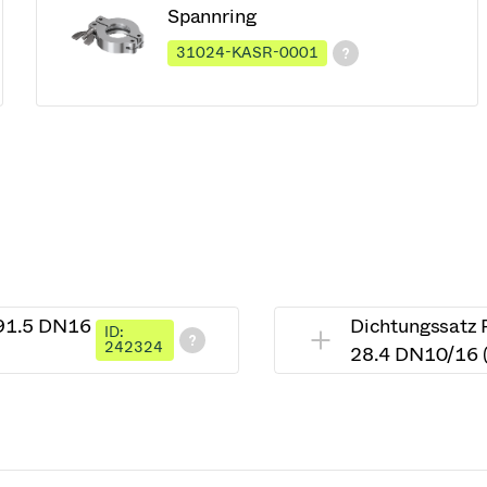
Spannring
31024-KASR-0001
 91.5 DN16
Dichtungssatz P
ID:
242324
28.4 DN10/16 (