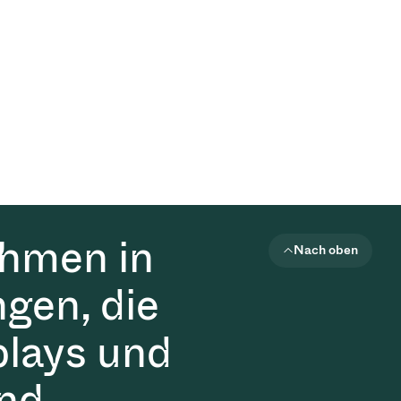
ehmen in
Nach oben
gen, die
plays und
nd.