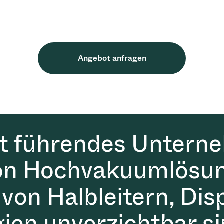
Angebot anfragen
it führendes Untern
on Hochvakuumlösun
 von Halbleitern, Dis
gien unverzichtbar si