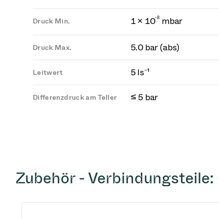
-
8
1 × 10
mbar
Druck Min.
5.0 bar (abs)
Druck Max.
5 ls⁻¹
Leitwert
≤ 5 bar
Differenzdruck am Teller
Zubehör - Verbindungsteile: