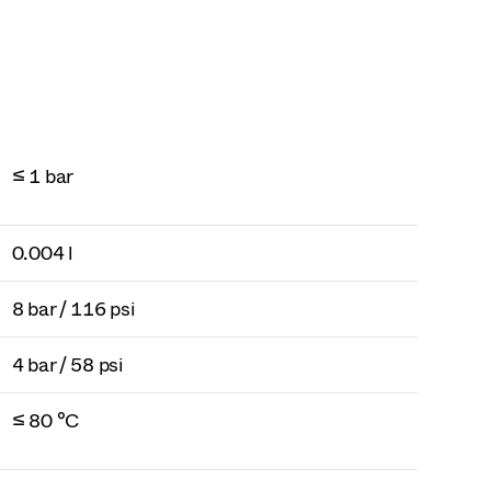
≤ 1 bar
0.004 l
8 bar / 116 psi
4 bar / 58 psi
≤ 80 °C