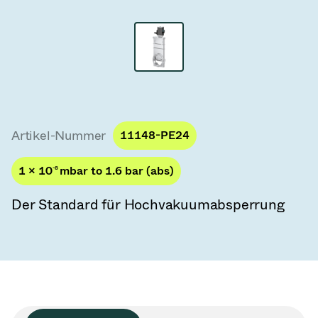
Vakuum-Transferventile
Vakuum-Transfertüren
Vakuum-Mehrventilbaugruppen
Vakuumventil-Designoptionen
Artikel-Nummer
11148-PE24
ITER Vakuumventilkatalog
1 × 10
-8
mbar to 1.6 bar (abs)
Vakuumventil-Technologie
Der Standard für Hochvakuumabsperrung