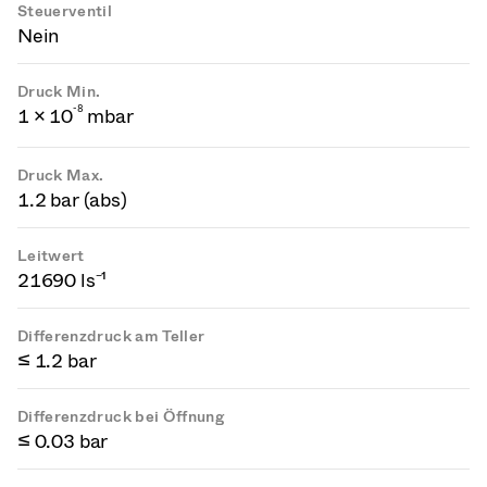
Steuerventil
Nein
Druck Min.
-
8
1 × 10
mbar
Druck Max.
1.2 bar (abs)
Leitwert
21690 ls⁻¹
Differenzdruck am Teller
≤ 1.2 bar
Differenzdruck bei Öffnung
≤ 0.03 bar