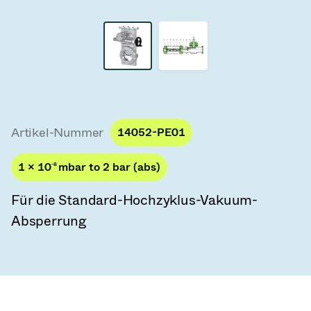
Vakuum-Transferventile
Vakuum-Transfertüren
Vakuum-Mehrventilbaugruppen
Vakuumventil-Designoptionen
Artikel-Nummer
14052-PE01
ITER Vakuumventilkatalog
1 × 10
-8
mbar to 2 bar (abs)
Vakuumventil-Technologie
Für die Standard-Hochzyklus-Vakuum-
Absperrung