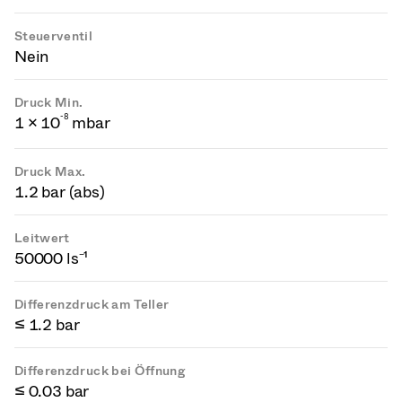
Steuerventil
Nein
Druck Min.
-
8
1 × 10
mbar
Druck Max.
1.2 bar (abs)
Leitwert
50000 ls⁻¹
Differenzdruck am Teller
≤ 1.2 bar
Differenzdruck bei Öffnung
≤ 0.03 bar