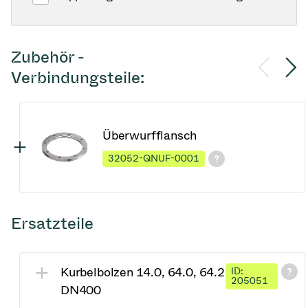
Zubehör -
Verbindungsteile:
Überwurfflansch
32052-QNUF-0001
Ersatzteile
Kurbelbolzen 14.0, 64.0, 64.2
ID:
205051
DN400