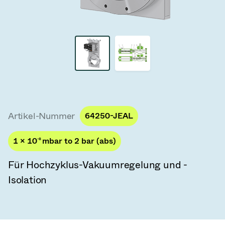
Vakuum-Transferventile
Vakuum-Transfertüren
Vakuum-Mehrventilbaugruppen
Vakuumventil-Designoptionen
ITER Vakuumventilkatalog
Artikel-Nummer
64250-JEAL
Vakuumventil-Technologie
1 × 10
-8
mbar to 2 bar (abs)
Für Hochzyklus-Vakuumregelung und -
Isolation