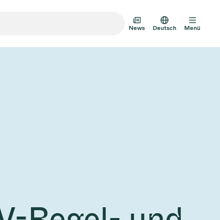
News
Deutsch
Menü
m-Transfertüren
m-Mehrventilbaugruppen
mventil-Designoptionen
Vakuumventilkatalog
AD HOC
JULI 22, 2026
INVESTOREN
AD HOC
mventil-Technologie
V-Regel- und
g zum
VAT Media Release on