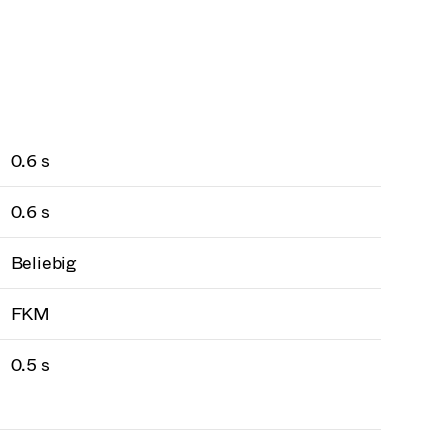
0.6 s
0.6 s
Beliebig
FKM
0.5 s