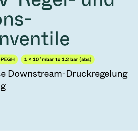
2026
Acquisition of Atonarp
ons-
 53 KR
Ad hoc announcement pursuant to Art. 53
LR
nventile
-PEGH
1 × 10
-8
mbar to 1.2 bar (abs)
ise Downstream-Druckregelung
ng