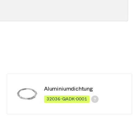
Aluminiumdichtung
32036-QADK-0001