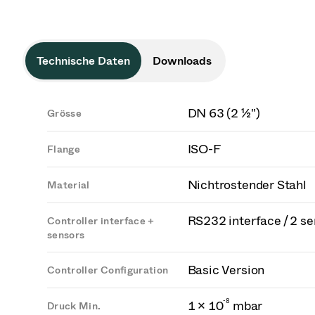
Technische Daten
Downloads
DN 63 (2 ½")
Grösse
ISO-F
Flange
Nichtrostender Stahl
Material
RS232 interface / 2 s
Controller interface +
sensors
Basic Version
Controller Configuration
-
8
1 × 10
mbar
Druck Min.