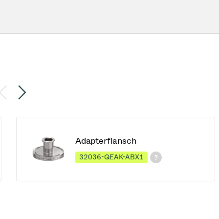
Adapterflansch
32036-QEAK-ABX1