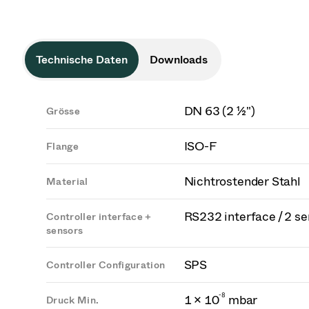
Technische Daten
Downloads
DN 63 (2 ½")
Grösse
ISO-F
Flange
Nichtrostender Stahl
Material
RS232 interface / 2 s
Controller interface +
sensors
SPS
Controller Configuration
-
8
1 × 10
mbar
Druck Min.