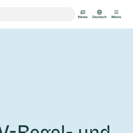
News
Deutsch
Menü
m-Transfertüren
m-Mehrventilbaugruppen
mventil-Designoptionen
Vakuumventilkatalog
AD HOC
JULI 22, 2026
INVESTOREN
AD HOC
mventil-Technologie
V-Regel- und
g zum
VAT Media Release on