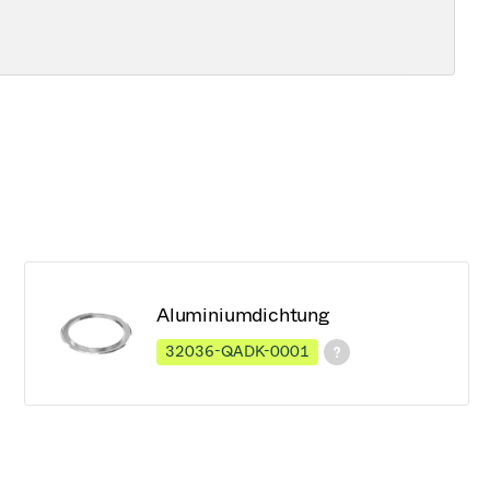
Aluminiumdichtung
32036-QADK-0001