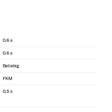
0.6 s
0.6 s
Beliebig
FKM
0.5 s