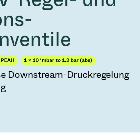
2026
Acquisition of Atonarp
ons-
 53 KR
Ad hoc announcement pursuant to Art. 53
LR
nventile
-PEAH
1 × 10
-8
mbar to 1.2 bar (abs)
ise Downstream-Druckregelung
ng