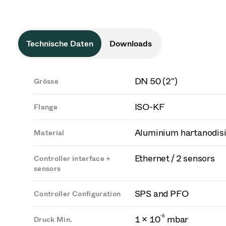
Technische Daten
Downloads
DN 50 (2")
Grösse
ISO-KF
Flange
Aluminium hartanodisi
Material
Ethernet / 2 sensors
Controller interface +
sensors
SPS and PFO
Controller Configuration
-
6
1 × 10
mbar
Druck Min.