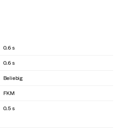
0.6 s
0.6 s
Beliebig
FKM
0.5 s