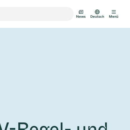
News
Deutsch
Menü
m-Transfertüren
m-Mehrventilbaugruppen
mventil-Designoptionen
Vakuumventilkatalog
AD HOC
JULI 22, 2026
INVESTOREN
AD HOC
mventil-Technologie
V-Regel- und
g zum
VAT Media Release on