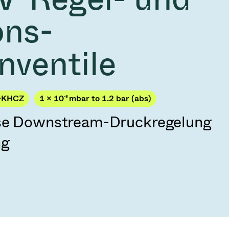
2026
Acquisition of Atonarp
ons-
 53 KR
Ad hoc announcement pursuant to Art. 53
LR
nventile
-KHCZ
1 × 10
-8
mbar to 1.2 bar (abs)
ise Downstream-Druckregelung
ng