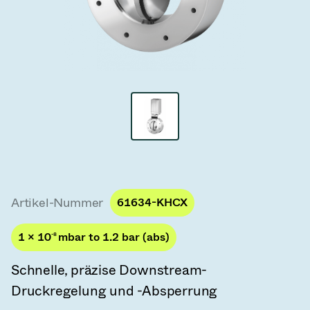
Vakuum-Transferventile
Vakuum-Transfertüren
Vakuum-Mehrventilbaugruppen
Vakuumventil-Designoptionen
ITER Vakuumventilkatalog
Vakuumventil-Technologie
Artikel-Nummer
61634-KHCX
1 × 10
-8
mbar to 1.2 bar (abs)
Schnelle, präzise Downstream-
Druckregelung und -Absperrung