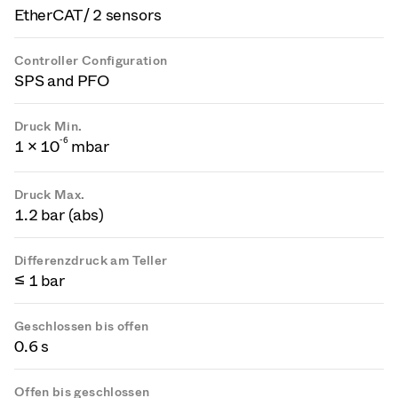
EtherCAT / 2 sensors
Controller Configuration
SPS and PFO
Druck Min.
-
6
1 × 10
mbar
Druck Max.
1.2 bar (abs)
Differenzdruck am Teller
≤ 1 bar
Geschlossen bis offen
0.6 s
Offen bis geschlossen