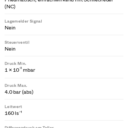
(NC)
Lagemelder Signal
Nein
Steuerventil
Nein
Druck Min.
-
8
1 × 10
mbar
Druck Max.
4.0 bar (abs)
Leitwert
160 ls⁻¹
Differenzdruck am Teller