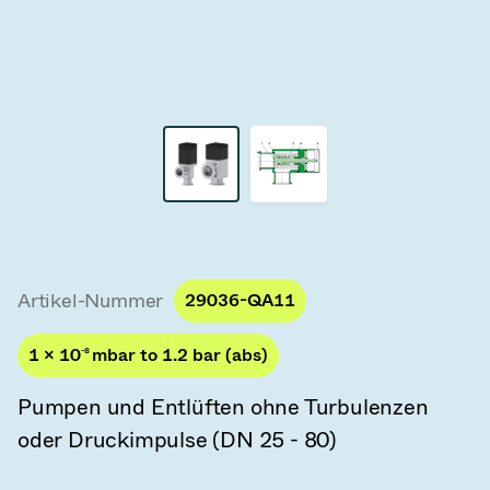
Vakuum-Transferventile
Vakuum-Transfertüren
Vakuum-Mehrventilbaugruppen
Vakuumventil-Designoptionen
ITER Vakuumventilkatalog
Vakuumventil-Technologie
Artikel-Nummer
29036-QA11
1 × 10
-8
mbar to 1.2 bar (abs)
Pumpen und Entlüften ohne Turbulenzen
oder Druckimpulse (DN 25 - 80)