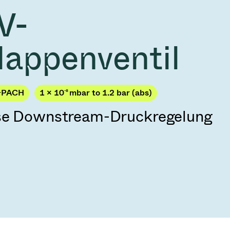
2026
Acquisition of Atonarp
V-
 53 KR
Ad hoc announcement pursuant to Art. 53
LR
lappenventil
-PACH
1 × 10
-8
mbar to 1.2 bar (abs)
ise Downstream-Druckregelung