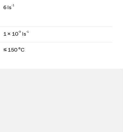
-1
6 ls
-
9
-1
1 × 10
ls
≤ 150 °C