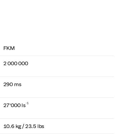
FKM
2 000 000
290 ms
-1
27‘000 ls
10.6 kg / 23.5 lbs