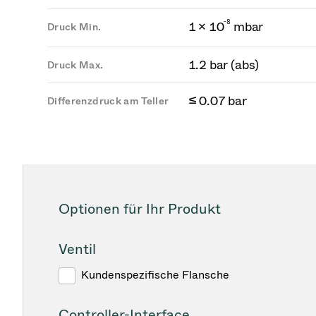
-
8
1 × 10
mbar
Druck Min.
1.2 bar (abs)
Druck Max.
≤ 0.07 bar
Differenzdruck am Teller
Optionen für Ihr Produkt
Ventil
Kundenspezifische Flansche
Controller-Interface