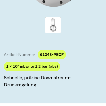
Vakuum-Transferventile
Vakuum-Transfertüren
Vakuum-Mehrventilbaugruppen
Vakuumventil-Designoptionen
ITER Vakuumventilkatalog
Artikel-Nummer
61348-PECF
Vakuumventil-Technologie
1 × 10
-8
mbar to 1.2 bar (abs)
Schnelle, präzise Downstream-
Druckregelung