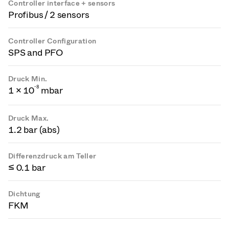
Controller interface + sensors
Profibus / 2 sensors
Controller Configuration
SPS and PFO
Druck Min.
-
8
1 × 10
mbar
Druck Max.
1.2 bar (abs)
Differenzdruck am Teller
≤ 0.1 bar
Dichtung
FKM