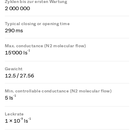
Zyklen bis zur ersten Wartung
2 000 000
Typical closing or opening time
290 ms
Max. conductance (N2 molecular flow)
-1
15‘000 ls
Gewicht
12.5 / 27.56
Min. controllable conductance (N2 molecular flow)
-1
5 ls
Leckrate
-
9
-1
1 × 10
ls