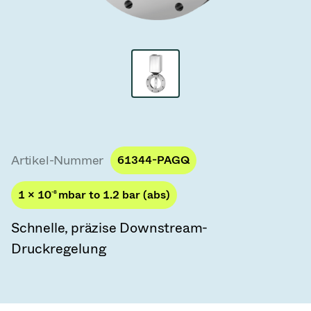
Vakuum-Transferventile
Vakuum-Transfertüren
Vakuum-Mehrventilbaugruppen
Vakuumventil-Designoptionen
ITER Vakuumventilkatalog
Artikel-Nummer
61344-PAGQ
Vakuumventil-Technologie
1 × 10
-8
mbar to 1.2 bar (abs)
Schnelle, präzise Downstream-
Druckregelung