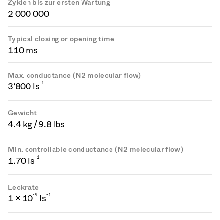
Zyklen bis zur ersten Wartung
2 000 000
Typical closing or opening time
110 ms
Max. conductance (N2 molecular flow)
-1
3‘800 ls
Gewicht
4.4 kg / 9.8 lbs
Min. controllable conductance (N2 molecular flow)
-1
1.70 ls
Leckrate
-
9
-1
1 × 10
ls