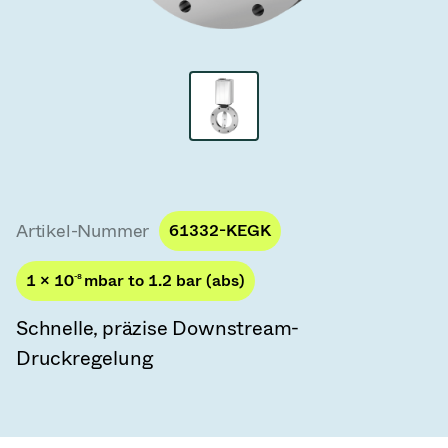
Vakuum-Transferventile
Vakuum-Transfertüren
Vakuum-Mehrventilbaugruppen
Vakuumventil-Designoptionen
ITER Vakuumventilkatalog
Artikel-Nummer
61332-KEGK
Vakuumventil-Technologie
1 × 10
-8
mbar to 1.2 bar (abs)
Schnelle, präzise Downstream-
Druckregelung