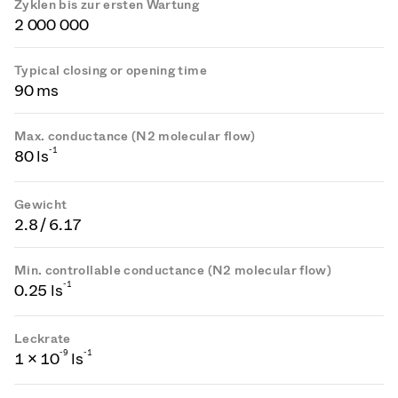
Zyklen bis zur ersten Wartung
2 000 000
Typical closing or opening time
90 ms
Max. conductance (N2 molecular flow)
-1
80 ls
Gewicht
2.8 / 6.17
Min. controllable conductance (N2 molecular flow)
-1
0.25 ls
Leckrate
-
9
-1
1 × 10
ls