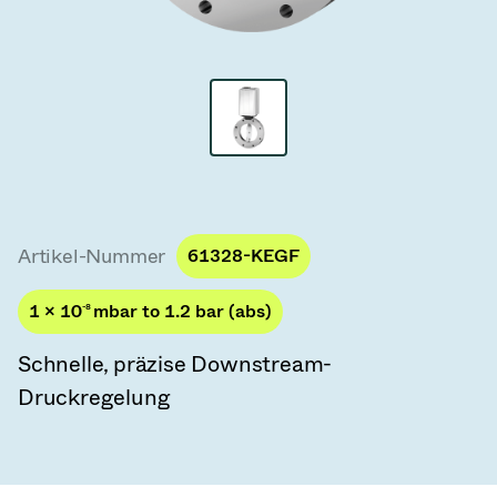
Vakuum-Transferventile
Vakuum-Transfertüren
Vakuum-Mehrventilbaugruppen
Vakuumventil-Designoptionen
ITER Vakuumventilkatalog
Artikel-Nummer
61328-KEGF
Vakuumventil-Technologie
1 × 10
-8
mbar to 1.2 bar (abs)
Schnelle, präzise Downstream-
Druckregelung