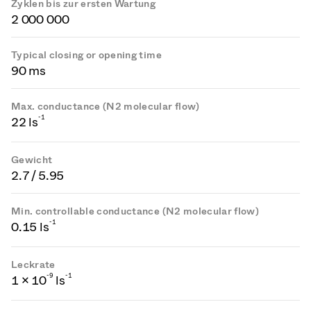
Zyklen bis zur ersten Wartung
2 000 000
Typical closing or opening time
90 ms
Max. conductance (N2 molecular flow)
-1
22 ls
Gewicht
2.7 / 5.95
Min. controllable conductance (N2 molecular flow)
-1
0.15 ls
Leckrate
-
9
-1
1 × 10
ls