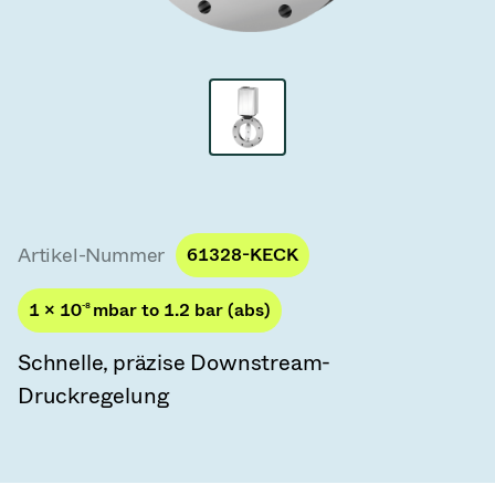
Vakuum-Transferventile
Vakuum-Transfertüren
Vakuum-Mehrventilbaugruppen
Vakuumventil-Designoptionen
ITER Vakuumventilkatalog
Artikel-Nummer
61328-KECK
Vakuumventil-Technologie
1 × 10
-8
mbar to 1.2 bar (abs)
Schnelle, präzise Downstream-
Druckregelung