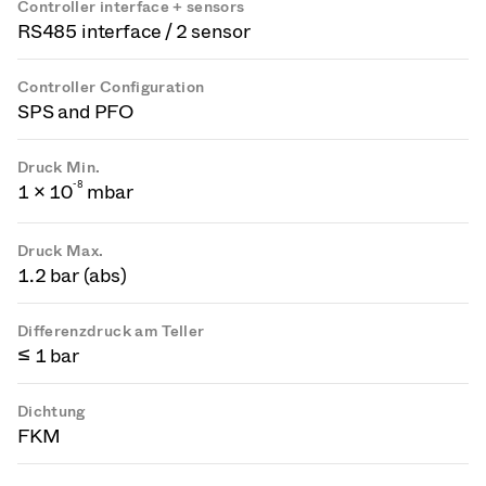
Controller interface + sensors
RS485 interface / 2 sensor
Controller Configuration
SPS and PFO
Druck Min.
-
8
1 × 10
mbar
Druck Max.
1.2 bar (abs)
Differenzdruck am Teller
≤ 1 bar
Dichtung
FKM