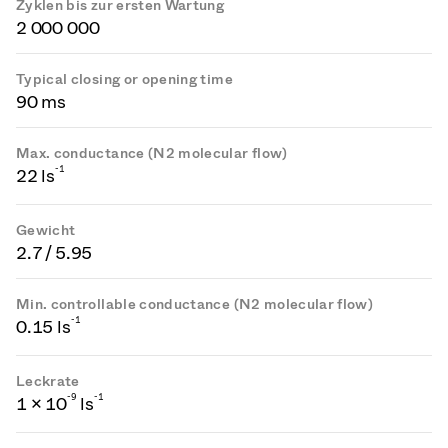
Zyklen bis zur ersten Wartung
2 000 000
Typical closing or opening time
90 ms
Max. conductance (N2 molecular flow)
-1
22 ls
Gewicht
2.7 / 5.95
Min. controllable conductance (N2 molecular flow)
-1
0.15 ls
Leckrate
-
9
-1
1 × 10
ls