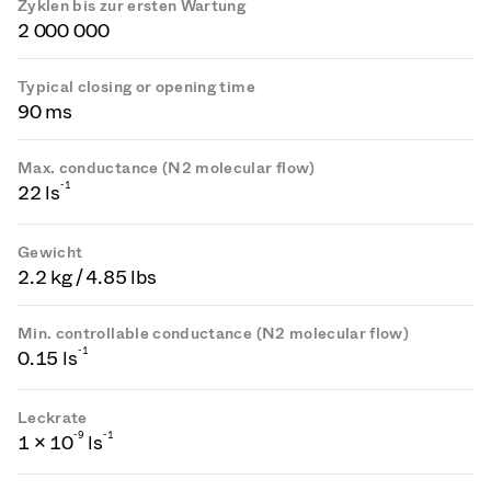
Zyklen bis zur ersten Wartung
2 000 000
Typical closing or opening time
90 ms
Max. conductance (N2 molecular flow)
-1
22 ls
Gewicht
2.2 kg / 4.85 lbs
Min. controllable conductance (N2 molecular flow)
-1
0.15 ls
Leckrate
-
9
-1
1 × 10
ls