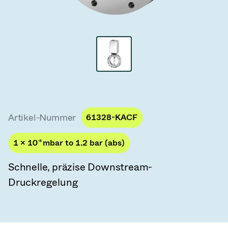
Vakuum-Transferventile
Vakuum-Transfertüren
Vakuum-Mehrventilbaugruppen
Vakuumventil-Designoptionen
ITER Vakuumventilkatalog
Artikel-Nummer
61328-KACF
Vakuumventil-Technologie
1 × 10
-8
mbar to 1.2 bar (abs)
Schnelle, präzise Downstream-
Druckregelung