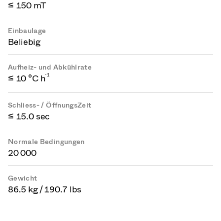
≤ 150 mT
Einbaulage
Beliebig
Aufheiz- und Abkühlrate
-1
≤ 10 °C h
Schliess- / ÖffnungsZeit
≤ 15.0 sec
Normale Bedingungen
20 000
Gewicht
86.5 kg / 190.7 lbs