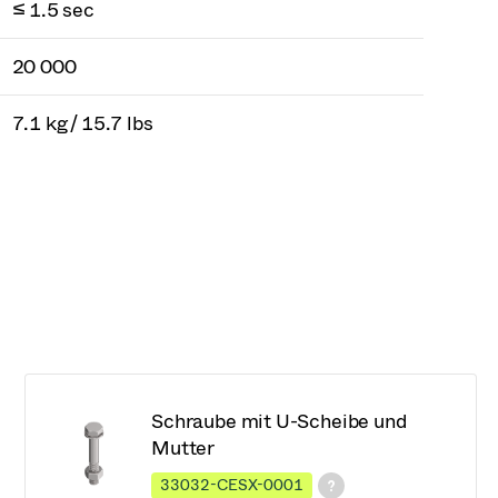
≤ 1.5 sec
20 000
7.1 kg / 15.7 lbs
Schraube mit U-Scheibe und
Mutter
33032-CESX-0001