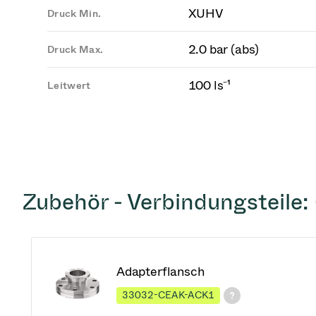
XUHV
Druck Min.
2.0 bar (abs)
Druck Max.
100 ls⁻¹
Leitwert
Zubehör - Verbindungsteile:
Adapterflansch
33032-CEAK-ACK1