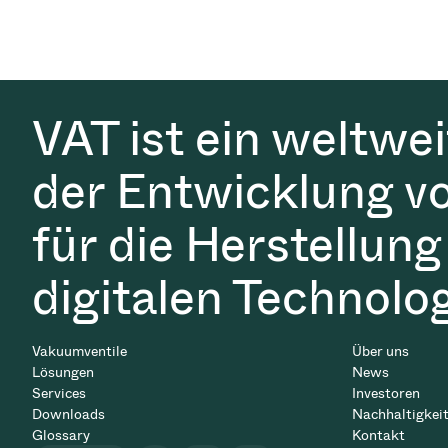
VAT ist ein weltwe
der Entwicklung v
für die Herstellung
digitalen Technolo
Vakuumventile
Über uns
Lösungen
News
Services
Investoren
Downloads
Nachhaltigkei
Glossary
Kontakt