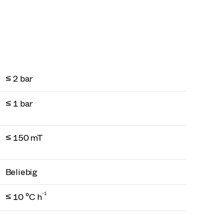
≤ 2 bar
≤ 1 bar
≤ 150 mT
Beliebig
-1
≤ 10 °C h