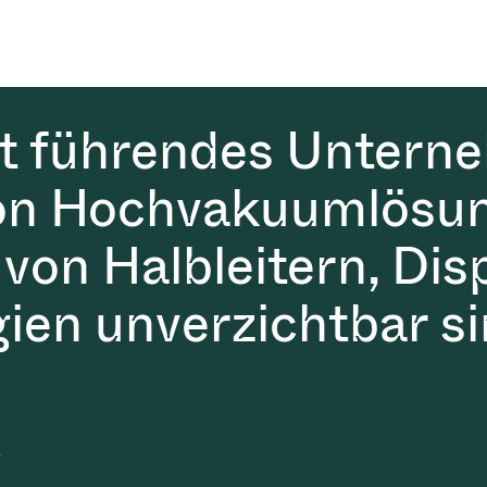
it führendes Untern
on Hochvakuumlösun
 von Halbleitern, Dis
gien unverzichtbar si
t