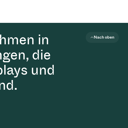
ehmen in
Nach oben
gen, die
plays und
nd.