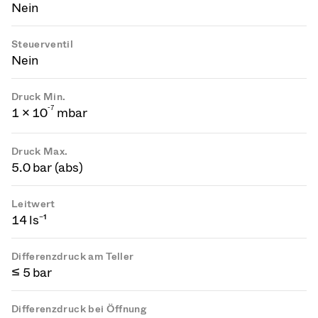
Nein
Steuerventil
Nein
Druck Min.
-
7
1 × 10
mbar
Druck Max.
5.0 bar (abs)
Leitwert
14 ls⁻¹
Differenzdruck am Teller
≤ 5 bar
Differenzdruck bei Öffnung