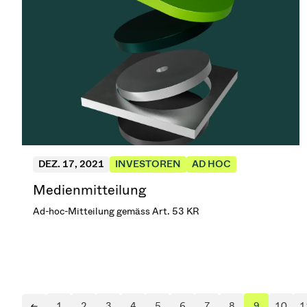
DEZ. 17, 2021
INVESTOREN
AD HOC
Medienmitteilung
Ad-hoc-Mitteilung gemäss Art. 53 KR
1
2
3
4
5
6
7
8
9
10
1