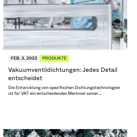
FEB. 3, 2022
PRODUKTE
Vakuumventildichtungen: Jedes Detail
entscheidet
Die Entwicklung von spezifischen Dichtungstechnologien
ist für VAT ein entscheidendes Merkmal seiner
Wettbewerbsfähigkeit. Wo Standardlösungen ihre
Grenzen erreichen können VAT Vakuumventile
Anlagenbetreibern ein Mehr an Funktionssicherheit
bieten. Gerade auch im Bereich klassischer
Elastomerdichtungen setzt VAT hierbei Maßstäbe. \n(3
min. Lesezeit)