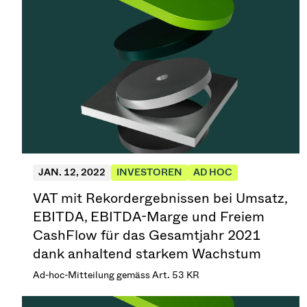
Ziel: eine nachhaltige Wassernutzungsstrategie für
Weinbauern. (6 min. Lesezeit)
JAN. 12, 2022
INVESTOREN
AD HOC
VAT mit Rekordergebnissen bei Umsatz,
EBITDA, EBITDA-Marge und Freiem
CashFlow für das Gesamtjahr 2021
dank anhaltend starkem Wachstum
Ad-hoc-Mitteilung gemäss Art. 53 KR