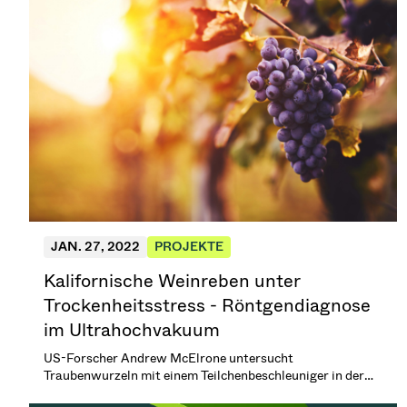
Lieferant von Ganzmetall- und Elastomerventilen ist VAT
hautnah an diesem ehrgeizigen Forschungsprojekt
beteiligt. Dabei ist dem Ventilprofi aus der Schweiz ein
wahrhaft großer Wurf gelungen. (5 min. Lesezeit)
JAN. 27, 2022
PROJEKTE
Kalifornische Weinreben unter
Trockenheitsstress - Röntgendiagnose
im Ultrahochvakuum
US-Forscher Andrew McElrone untersucht
Traubenwurzeln mit einem Teilchenbeschleuniger in der
ALS-Forschungseinrichtung in Berkeley, Kalifornien. Das