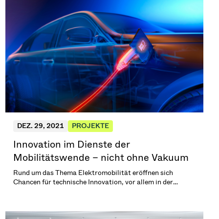
weltweiten Standorten.\n\n(2 min. Lesezeit)
DEZ. 29, 2021
PROJEKTE
Innovation im Dienste der
Mobilitätswende – nicht ohne Vakuum
Rund um das Thema Elektromobilität eröffnen sich
Chancen für technische Innovation, vor allem in der
Batterieherstellung. Vakuum- und Plasmatechnologie
nimmt in einigen dieser Prozesse eine zentrale Rolle ein.
Damit kann die Vakuumventilentwicklung den Fortschritt