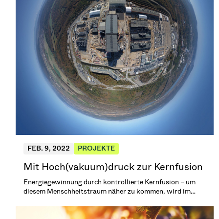
FEB. 9, 2022
PROJEKTE
Mit Hoch(vakuum)druck zur Kernfusion
Energiegewinnung durch kontrollierte Kernfusion – um
diesem Menschheitstraum näher zu kommen, wird im
Rahmen des ITER-Projekts derzeit ein experimenteller
Fusionsreaktor in Südfrankreich gebaut. Als zertifizierter