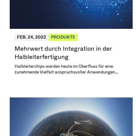
FEB. 24, 2022
PRODUKTE
Mehrwert durch Integration in der
Halbleiterfertigung
Halbleiterchips werden heute im Überfluss für eine
zunehmende Vielfalt anspruchsvoller Anwendungen
eingesetzt. VAT entwickelt sich von einem Lieferanten von
Vakuumkomponenten zu einem Systemintegrator, der die
Entwicklung von immer komplexeren
Halbleiterproduktionslinien unterstützt.\n\n(4 min.
Lesezeit)