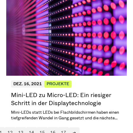
DEZ. 16, 2021
PROJEKTE
Mini-LED zu Micro-LED: Ein riesiger
Schritt in der Displaytechnologie
Mini-LEDs statt LEDs bei Flachbildschirmen haben einen
tiefgreifenden Wandel in Gang gesetzt und die nächste
Innovation steht schon in den Startlöchern: Micro-LEDs.
Neue Herausforderungen für VAT Vakuumventile. (4 min.
1
12
13
14
15
16
17