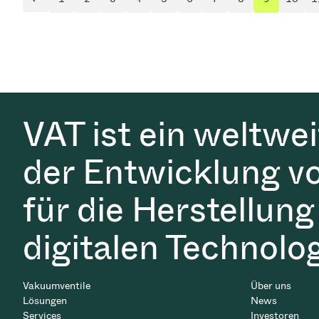
Vorherige Seite
VAT ist ein weltwe
der Entwicklung v
für die Herstellung
digitalen Technolo
Vakuumventile
Über uns
Lösungen
News
Services
Investoren