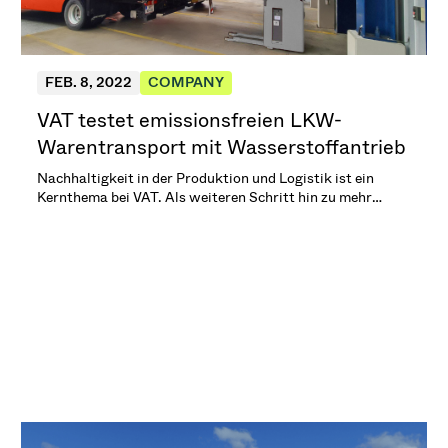
FEB. 8, 2022
COMPANY
VAT testet emissionsfreien LKW-
Warentransport mit Wasserstoffantrieb
Nachhaltigkeit in der Produktion und Logistik ist ein
Kernthema bei VAT. Als weiteren Schritt hin zu mehr
nachhaltiger Logistiklösungen testet VAT mit dem
Logistikpartner Gebrüder Weiss GmbH
umweltfreundliche Warentransporte mit
wasserstoffangetriebenen LKWs. (2 min. Lesezeit)