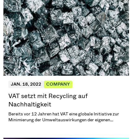
JAN. 18, 2022
COMPANY
VAT setzt mit Recycling auf
Nachhaltigkeit
Bereits vor 12 Jahren hat VAT eine globale Initiative zur
Minimierung der Umweltauswirkungen der eigenen
Geschäftstätigkeit - sowie der unserer Kunden und
Lieferanten - eingeführt. Dazu unterhält und fördert VAT
eine breite Palette von Recyclingprogrammen an seinen