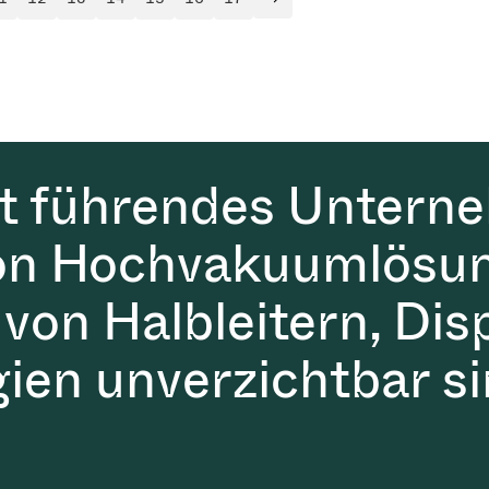
Lesezeit)
NÃ¤chste Seite
it führendes Untern
on Hochvakuumlösun
 von Halbleitern, Dis
gien unverzichtbar si