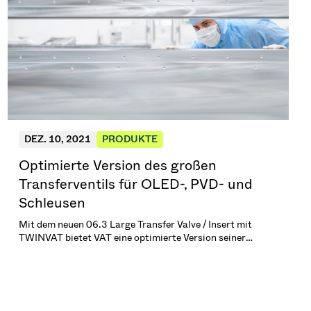
maßgeblich unterstützen. (5 min. Lesezeit)
DEZ. 10, 2021
PRODUKTE
Optimierte Version des großen
Transferventils für OLED-, PVD- und
Schleusen
Mit dem neuen 06.3 Large Transfer Valve / Insert mit
TWINVAT bietet VAT eine optimierte Version seiner
erfolgreichen Baureihe 06.1 mit größeren
Druckelementen, speziell für OLED-, PVD- und Loadlock-
Anwendungen.\n\n(1 min. Lesezeit)