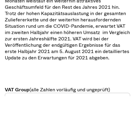
Monaten weistauf ein weiterhin attraktives
Geschäftsumfeld für den Rest des Jahres 2021 hin.
Trotz der hohen Kapazitätsauslastung in der gesamten
Zuliefererkette und der weiterhin herausfordernden
Situation rund um die COVID-Pandemie, erwartet VAT
im zweiten Halbjahr einen höheren Umsatz im Vergleich
zur ersten Jahreshälfte 2021. VAT wird bei der
Veröffentlichung der endgültigen Ergebnisse für das
erste Halbjahr 2021 am 5. August 2021 ein detailliertes
Update zu den Erwartungen für 2021 abgeben.
VAT Group
(alle Zahlen vorläufig und ungeprüft)
Q2
Q1
2
Veränd.
in Mio. CHF
2021
2021
20
Auftragseingang
253
241
+5%
1